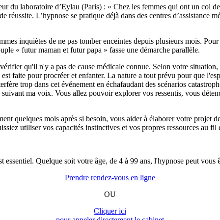
ur du laboratoire d’Eylau (Paris) : « Chez les femmes qui ont un col de 
x de réussite. L’hypnose se pratique déjà dans des centres d’assistance 
 femmes inquiètes de ne pas tomber enceintes depuis plusieurs mois. Pou
ouple « futur maman et futur papa » fasse une démarche parallèle.
 vérifier qu'il n'y a pas de cause médicale connue. Selon votre situatio
 est faite pour procréer et enfanter. La nature a tout prévu pour que l
erfère trop dans cet événement en échafaudant des scénarios catastrophes
en suivant ma voix. Vous allez pouvoir explorer vos ressentis, vous déte
nt quelques mois après si besoin, vous aider à élaborer votre projet d
iez utiliser vos capacités instinctives et vos propres ressources au fil 
t essentiel. Quelque soit votre âge, de 4 à 99 ans, l'hypnose peut vous êt
Prendre rendez-vous en ligne
OU
Cliquer ici
pour appeler directement le cabinet