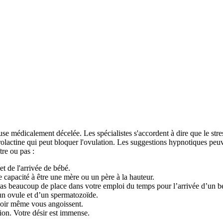
ause médicalement décelée. Les spécialistes s'accordent à dire que le str
actine qui peut bloquer l'ovulation. Les suggestions hypnotiques peuvent
tre ou pas :
t de l'arrivée de bébé.
 capacité à être une mère ou un père à la hauteur.
e pas beaucoup de place dans votre emploi du temps pour l’arrivée d’un b
’un ovule et d’un spermatozoïde.
voir même vous angoissent.
ion. Votre désir est immense.